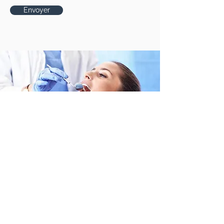
Envoyer
BESOIN D’UN TRAITEMENT DE
CANAL?
Votre santé bucco-dentaire est importante